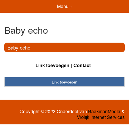
Menu +
Baby echo
Baby echo
Link toevoegen
Contact
Link toevoegen
Copyright © 2023 Onderdeel van
BaakmanMedia
&
Vrolijk Internet Services